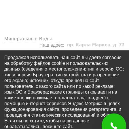
Наши офисы
Минеральные Воды
Наш адрес:
пр. Карла Маркса, д. 73
visa7kmv@yandex.ru
Продолжая использовать наш сайт, вы даете согласие
+7 (920) 577-77-24
на обработку файлов cookie и пользовательских
данных (сведения о местоположении; тип и версия ОС;
тип и версия Браузера; тип устройства и разрешение
его экрана; источник, откуда пришел на сайт
пользователь; с какого сайта или по какой рекламе;
язык ОС и Браузера; какие страницы открывает и на
какие кнопки нажимает пользователь; ip-адрес) с
© Все права защищены - OOO «Многопрофильный
помощью интернет-сервисов Яндекс.Метрика в целях
визовый центр «Виза 7» Запрещается использование
функционирования сайта, проведения ретаргетинга, и
любых материалов сайта без письменного разрешения
проведения статистических исследований и обзоров.
правообладателя. Информация на сайте не является
Если вы не хотите, чтобы ваши данные
публичной офертой, определяемой положениями ст.
обрабатывались, покиньте сайт.