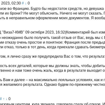
 2023, 02:30
#
↓
0
зе во Францию. Будто бы недостаток средств, но девушка с
и их брони? Не могут объяснить. Ничего не могут сказать. 
быть в неправильном оформлении моих документов. Я вооб
Ц "Виза7-КМВ"
09 октября 2023, 16:32
(Комментарий был изм
 неожиданно было получить такой отзыв от Вас, ведь мы с
и отказу очень простое и понятное: Франция после предыду
и отказ, только в тот день, когда приехали сдавать биометр
том, я лично сразу же предупредила Вас о том, что результ
сть всех деталей, которые мы должны знать, чтобы добить
венно и нам тоже очень жаль, когда в результате выходит о
 Вам и далее – на максимально лояльных условиях, как и г
ься желаемого результата. Однако будем по-прежнему честн
#
↑
↓
0
изовым центрам, куда звонила, говорила сразу об отказе. 