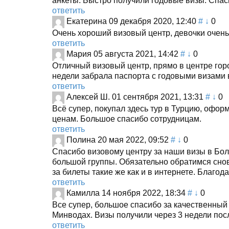
анкеты. Быстро получили годовые визы. Спас
ответить
Екатерина
09 декабря 2020, 12:40
#
↓
0
Очень хороший визовый центр, девочки очень
ответить
Мария
05 августа 2021, 14:42
#
↓
0
Отличный визовый центр, прямо в центре гор
недели забрала паспорта с годовыми визами 
ответить
Алексей Ш.
01 сентября 2021, 13:31
#
↓
0
Всё супер, покупал здесь тур в Турцию, офор
ценам. Большое спасибо сотрудницам.
ответить
Полина
20 мая 2022, 09:52
#
↓
0
Спасибо визовому центру за наши визы в Бол
большой группы. Обязательно обратимся снов
за билеты такие же как и в интернете. Благо
ответить
Камилла
14 ноября 2022, 18:34
#
↓
0
Все супер, большое спасибо за качественный 
Минводах. Визы получили через 3 недели посл
ответить