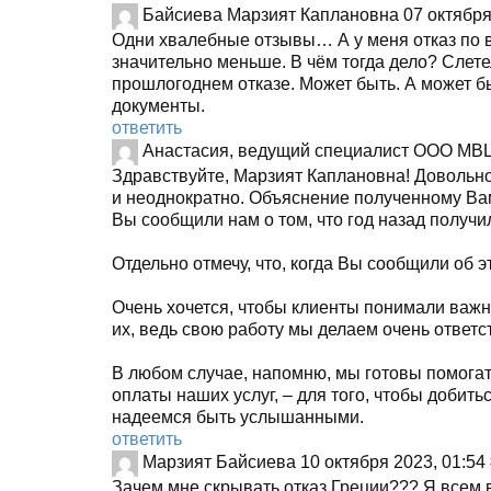
Байсиева Марзият Каплановна
07 октября
Одни хвалебные отзывы… А у меня отказ по ви
значительно меньше. В чём тогда дело? Слетел
прошлогоднем отказе. Может быть. А может 
документы.
ответить
Анастасия, ведущий специалист ООО МВ
Здравствуйте, Марзият Каплановна! Довольно
и неоднократно. Объяснение полученному Вам
Вы сообщили нам о том, что год назад получил
Отдельно отмечу, что, когда Вы сообщили об э
Очень хочется, чтобы клиенты понимали важно
их, ведь свою работу мы делаем очень ответст
В любом случае, напомню, мы готовы помогать
оплаты наших услуг, – для того, чтобы добит
надеемся быть услышанными.
ответить
Марзият Байсиева
10 октября 2023, 01:54
Зачем мне скрывать отказ Греции??? Я всем в