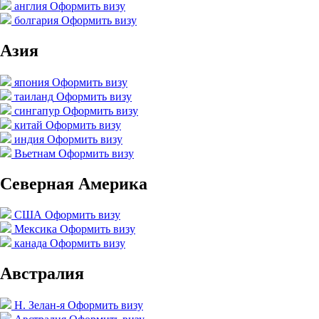
англия
Оформить визу
болгария
Оформить визу
Азия
япония
Оформить визу
таиланд
Оформить визу
сингапур
Оформить визу
китай
Оформить визу
индия
Оформить визу
Вьетнам
Оформить визу
Северная Америка
США
Оформить визу
Мексика
Оформить визу
канада
Оформить визу
Австралия
Н. Зелан-я
Оформить визу