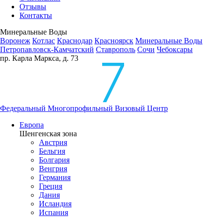
Отзывы
Контакты
Минеральные Воды
Воронеж
Котлас
Краснодар
Красноярск
Минеральные Воды
Петропавловск-Камчатский
Ставрополь
Сочи
Чебоксары
пр. Карла Маркса, д. 73
Федеральный Многопрофильный Визовый Центр
Европа
Шенгенская зона
Австрия
Бельгия
Болгария
Венгрия
Германия
Греция
Дания
Исландия
Испания