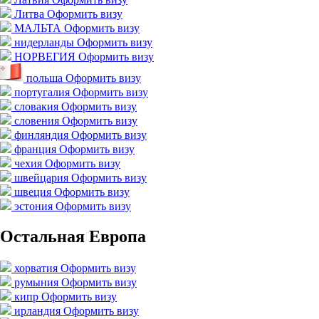
Литва
Оформить визу
МАЛЬТА
Оформить визу
нидерланды
Оформить визу
НОРВЕГИЯ
Оформить визу
польша
Оформить визу
португалия
Оформить визу
словакия
Оформить визу
словения
Оформить визу
финляндия
Оформить визу
франция
Оформить визу
чехия
Оформить визу
швейцария
Оформить визу
швеция
Оформить визу
эстония
Оформить визу
Остальная Европа
хорватия
Оформить визу
румыния
Оформить визу
кипр
Оформить визу
ирландия
Оформить визу