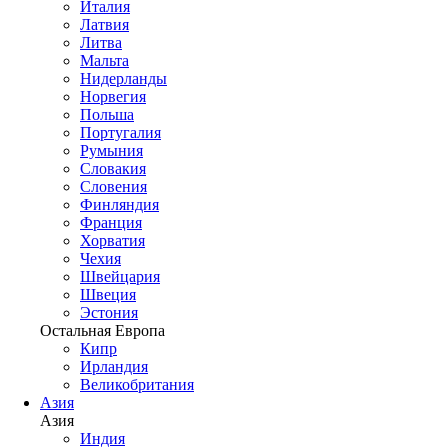
Италия
Латвия
Литва
Мальта
Нидерланды
Норвегия
Польша
Португалия
Румыния
Словакия
Словения
Финляндия
Франция
Хорватия
Чехия
Швейцария
Швеция
Эстония
Остальная Европа
Кипр
Ирландия
Великобритания
Азия
Азия
Индия