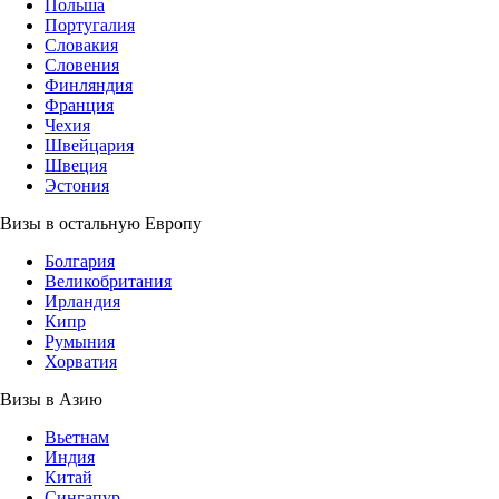
Польша
Португалия
Словакия
Словения
Финляндия
Франция
Чехия
Швейцария
Швеция
Эстония
Визы в остальную Европу
Болгария
Великобритания
Ирландия
Кипр
Румыния
Хорватия
Визы в Азию
Вьетнам
Индия
Китай
Сингапур