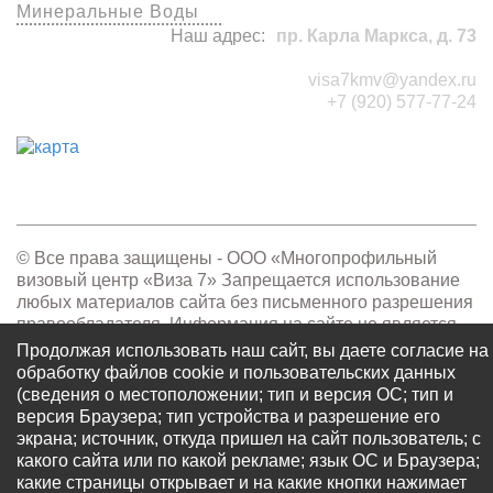
Минеральные Воды
Наш адрес:
пр. Карла Маркса, д. 73
visa7kmv@yandex.ru
+7 (920) 577-77-24
© Все права защищены - OOO «Многопрофильный
визовый центр «Виза 7» Запрещается использование
любых материалов сайта без письменного разрешения
правообладателя. Информация на сайте не является
публичной офертой, определяемой положениями ст.
Продолжая использовать наш сайт, вы даете согласие на
437 ГК РФ.
обработку файлов cookie и пользовательских данных
(сведения о местоположении; тип и версия ОС; тип и
Разработка сайта -
BarNick
версия Браузера; тип устройства и разрешение его
экрана; источник, откуда пришел на сайт пользователь; с
какого сайта или по какой рекламе; язык ОС и Браузера;
какие страницы открывает и на какие кнопки нажимает