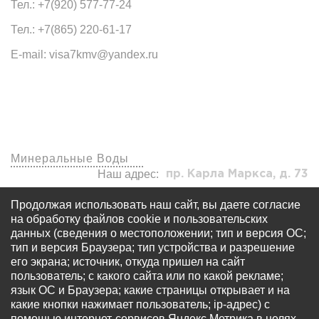
Тел.: +7(920) 577-77-24
Тел.: +7(865) 220-61-17
E-mail: visa7kmv@yandex.ru
Наши офисы
Минеральные Воды
Наш адрес:
пр. Карла Маркса, д. 73
visa7kmv@yandex.ru
Продолжая использовать наш сайт, вы даете согласие
+7 (920) 577-77-24
на обработку файлов cookie и пользовательских
данных (сведения о местоположении; тип и версия ОС;
тип и версия Браузера; тип устройства и разрешение
его экрана; источник, откуда пришел на сайт
пользователь; с какого сайта или по какой рекламе;
язык ОС и Браузера; какие страницы открывает и на
какие кнопки нажимает пользователь; ip-адрес) с
© Все права защищены - OOO «Многопрофильный
помощью интернет-сервисов Яндекс.Метрика в целях