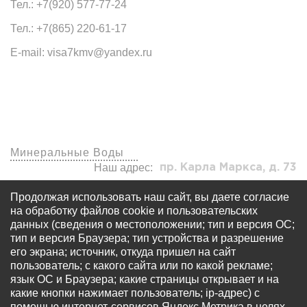
Тел.: +7(920) 577-77-24
Тел.: +7(865) 220-61-17
E-mail: visa7kmv@yandex.ru
Наши офисы
Минеральные Воды
Наш адрес:
пр. Карла Маркса, д. 73
visa7kmv@yandex.ru
Продолжая использовать наш сайт, вы даете согласие
+7 (920) 577-77-24
на обработку файлов cookie и пользовательских
данных (сведения о местоположении; тип и версия ОС;
тип и версия Браузера; тип устройства и разрешение
его экрана; источник, откуда пришел на сайт
пользователь; с какого сайта или по какой рекламе;
язык ОС и Браузера; какие страницы открывает и на
какие кнопки нажимает пользователь; ip-адрес) с
© Все права защищены - OOO «Многопрофильный
помощью интернет-сервисов Яндекс.Метрика в целях