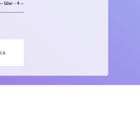
-- Шаг - 4 --
са