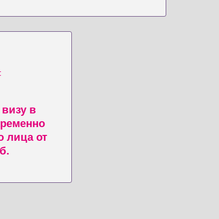
визу в
временно
 лица от
б.