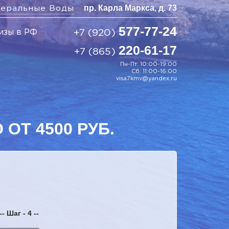
пр. Карла Маркса, д. 73
еральные Воды
577-77-24
изы в РФ
+7 (920)
220-61-17
+7 (865)
Пн-Пт: 10:00-19:00
Сб: 11:00-16:00
visa7kmv@yandex.ru
ОТ 4500 РУБ.
-- Шаг - 4 --