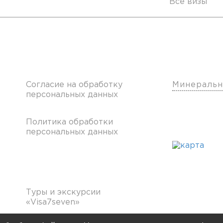
Все визы
х
Клиентам
Наши о
Согласие на обработку
Минеральн
персональных данных
Политика обработки
персональных данных
Франчайзинг
Туры и экскурсии
«Visa7seven»