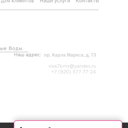
Для клиентов
Наши услуги
Контакты
фисы
ые Воды
пр. Карла Маркса, д. 73
Наш адрес:
visa7kmv@yandex.ru
+7 (920) 577-77-24