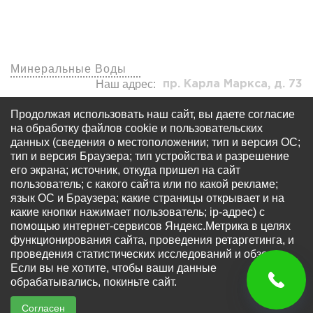
Наши офисы
Минеральные Воды
Наш адрес:
пр. Карла Маркса, д. 73
visa7kmv@yandex.ru
Продолжая использовать наш сайт, вы даете согласие
+7 (920) 577-77-24
на обработку файлов cookie и пользовательских
данных (сведения о местоположении; тип и версия ОС;
тип и версия Браузера; тип устройства и разрешение
его экрана; источник, откуда пришел на сайт
пользователь; с какого сайта или по какой рекламе;
язык ОС и Браузера; какие страницы открывает и на
какие кнопки нажимает пользователь; ip-адрес) с
© Все права защищены - OOO «Многопрофильный
помощью интернет-сервисов Яндекс.Метрика в целях
визовый центр «Виза 7» Запрещается использование
функционирования сайта, проведения ретаргетинга, и
любых материалов сайта без письменного разрешения
проведения статистических исследований и обзоров.
правообладателя. Информация на сайте не является
Если вы не хотите, чтобы ваши данные
публичной офертой, определяемой положениями ст.
обрабатывались, покиньте сайт.
437 ГК РФ.
Согласен
Написать
Написать