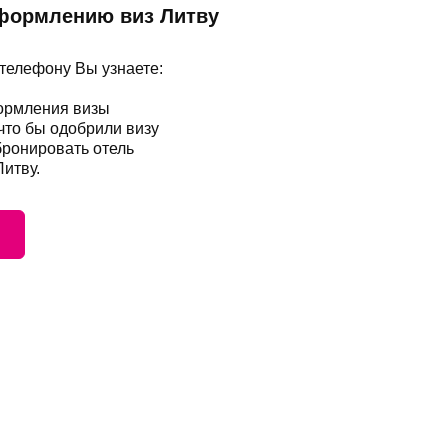
оформлению виз Литву
 телефону Вы узнаете:
формления визы
 что бы одобрили визу
бронировать отель
Литву.