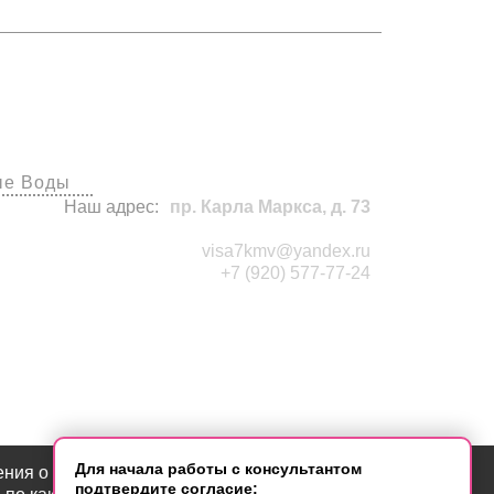
исы
ые Воды
Наш адрес:
пр. Карла Маркса, д. 73
visa7kmv@yandex.ru
+7 (920) 577-77-24
Для начала работы с консультантом
ения о местоположении; тип и версия ОС; тип и версия
подтвердите согласие: