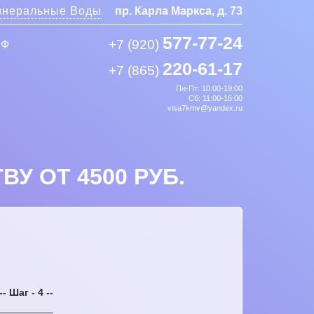
неральные Воды
пр. Карла Маркса, д. 73
577-77-24
+7 (920)
РФ
220-61-17
+7 (865)
Пн-Пт: 10:00-19:00
Сб: 11:00-16:00
visa7kmv@yandex.ru
У ОТ 4500 РУБ.
-- Шаг - 4 --