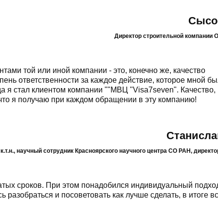
Сысо
Директор строительной компании 
тами той или иной компании - это, конечно же, качество
епень ответственности за каждое действие, которое мной б
а я стал клиентом компании ""МВЦ "Visa7seven". Качество,
 что я получаю при каждом обращении в эту компанию!
Станисла
к.т.н., научный сотрудник Красноярского научного центра СО РАН, дирек
атых сроков. При этом понадобился индивидуальный подхо
 разобраться и посоветовать как лучше сделать, в итоге в