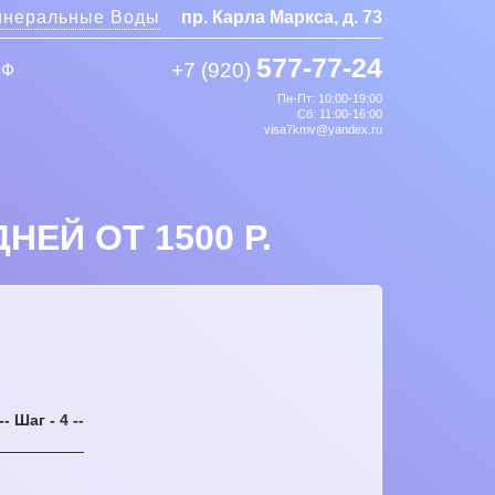
неральные Воды
пр. Карла Маркса, д. 73
577-77-24
+7 (920)
РФ
Пн-Пт: 10:00-19:00
Сб: 11:00-16:00
visa7kmv@yandex.ru
ЕЙ ОТ 1500 Р.
-- Шаг - 4 --