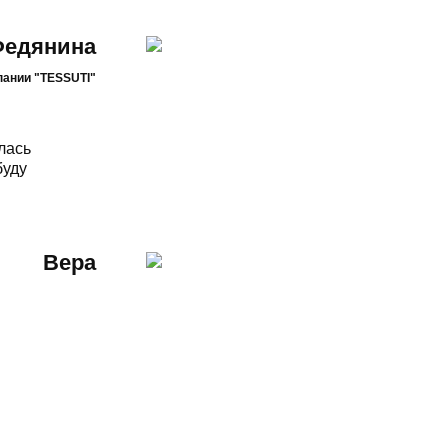
Федянина
пании "TESSUTI"
лась
буду
Вера