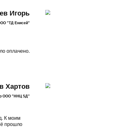
ев Игорь
ООО "ТД Енисей"
ыло оплачено.
в Хартов
тор ООО "ННЦ 5Д"
д. К моим
сё прошло