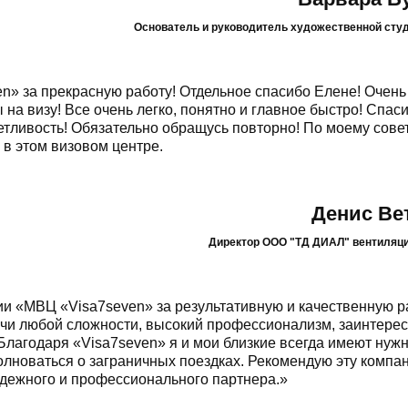
Основатель и руководитель художественной сту
» за прекрасную работу! Отдельное спасибо Елене! Очень
на визу! Все очень легко, понятно и главное быстро! Спаси
тливость! Обязательно обращусь повторно! По моему сове
 в этом визовом центре.
Денис Ве
Директор ООО "ТД ДИАЛ" вентиляц
 «МВЦ «Visa7seven» за результативную и качественную ра
ачи любой сложности, высокий профессионализм, заинтерес
. Благодаря «Visa7seven» я и мои близкие всегда имеют нуж
олноваться о заграничных поездках. Рекомендую эту компан
надежного и профессионального партнера.»