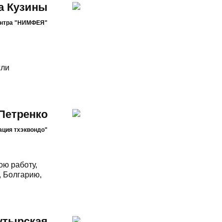
а Кузины
ентра "НИМФЕЯ"
сли
Петренко
ация тхэквондо"
ою работу,
, Болгарию,
утырская