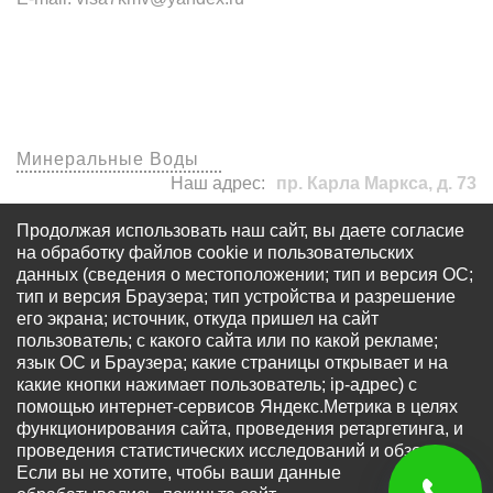
Наши офисы
Минеральные Воды
Наш адрес:
пр. Карла Маркса, д. 73
visa7kmv@yandex.ru
Продолжая использовать наш сайт, вы даете согласие
+7 (920) 577-77-24
на обработку файлов cookie и пользовательских
данных (сведения о местоположении; тип и версия ОС;
тип и версия Браузера; тип устройства и разрешение
его экрана; источник, откуда пришел на сайт
пользователь; с какого сайта или по какой рекламе;
язык ОС и Браузера; какие страницы открывает и на
какие кнопки нажимает пользователь; ip-адрес) с
© Все права защищены - OOO «Многопрофильный
помощью интернет-сервисов Яндекс.Метрика в целях
визовый центр «Виза 7» Запрещается использование
функционирования сайта, проведения ретаргетинга, и
любых материалов сайта без письменного разрешения
проведения статистических исследований и обзоров.
правообладателя. Информация на сайте не является
Если вы не хотите, чтобы ваши данные