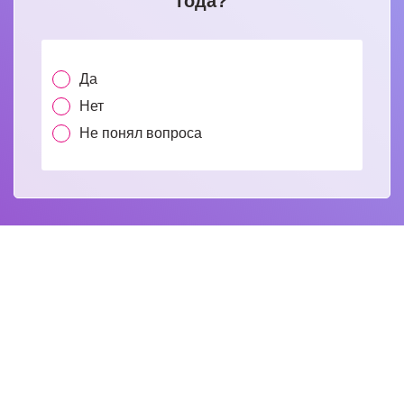
года?
Да
Нет
Не понял вопроса