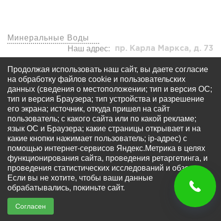
Наши офисы
Минеральные Воды
Наш адрес:
пр. Карла Маркса, д. 73
visa7kmv@yandex.ru
Продолжая использовать наш сайт, вы даете согласие
+7 (920) 577-77-24
на обработку файлов cookie и пользовательских
данных (сведения о местоположении; тип и версия ОС;
тип и версия Браузера; тип устройства и разрешение
его экрана; источник, откуда пришел на сайт
пользователь; с какого сайта или по какой рекламе;
язык ОС и Браузера; какие страницы открывает и на
какие кнопки нажимает пользователь; ip-адрес) с
© Все права защищены - OOO «Многопрофильный
помощью интернет-сервисов Яндекс.Метрика в целях
визовый центр «Виза 7» Запрещается использование
функционирования сайта, проведения ретаргетинга, и
любых материалов сайта без письменного разрешения
проведения статистических исследований и обзоров.
правообладателя. Информация на сайте не является
Если вы не хотите, чтобы ваши данные
публичной офертой, определяемой положениями ст.
обрабатывались, покиньте сайт.
437 ГК РФ.
Согласен
Написать
Написать
Звонок
Разработка сайта -
BarNick
WhatsApp
Instagram