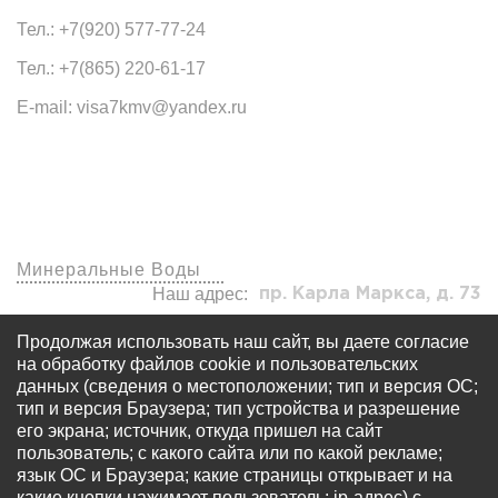
Тел.: +7(920) 577-77-24
Тел.: +7(865) 220-61-17
E-mail: visa7kmv@yandex.ru
Наши офисы
Минеральные Воды
Наш адрес:
пр. Карла Маркса, д. 73
visa7kmv@yandex.ru
Продолжая использовать наш сайт, вы даете согласие
+7 (920) 577-77-24
на обработку файлов cookie и пользовательских
данных (сведения о местоположении; тип и версия ОС;
тип и версия Браузера; тип устройства и разрешение
его экрана; источник, откуда пришел на сайт
пользователь; с какого сайта или по какой рекламе;
язык ОС и Браузера; какие страницы открывает и на
какие кнопки нажимает пользователь; ip-адрес) с